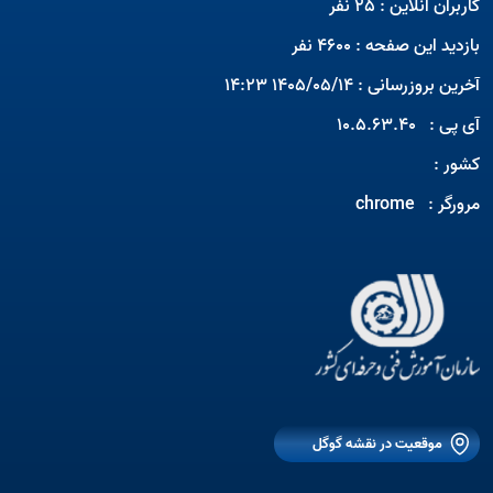
کاربران آنلاین : 25 نفر
بازدید این صفحه : 4600 نفر
آخرین بروزرسانی : 1405/05/14 14:23
آی پی :
10.5.63.40
کشور :
مرورگر :
chrome
Open s
Open s
موقعیت در نقشه گوگل