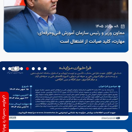
07 مرداد 1405
با امضای
داد 1405
ن وزیر و رئیس سازمان آموزش فنی‌وحرفه‌ای:
موافقت 
ت، کلید صیانت از اشتغال است
وزارت را
ارتباط با ریاست سازمان
Open s