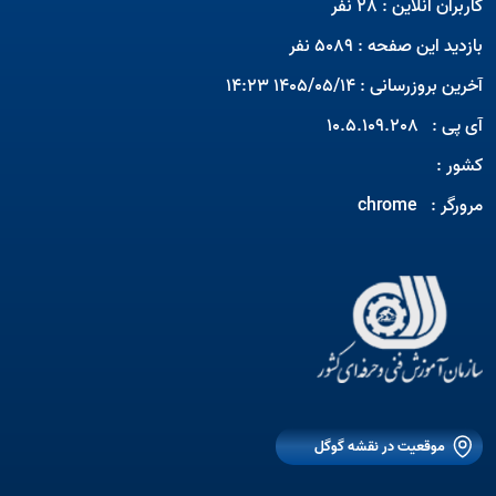
کاربران آنلاین : 28 نفر
بازدید این صفحه : 5089 نفر
آخرین بروزرسانی : 1405/05/14 14:23
آی پی :
10.5.109.208
کشور :
مرورگر :
chrome
Open s
Open s
موقعیت در نقشه گوگل