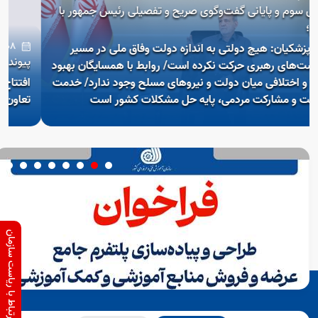
فت‌وگوی صریح و تفصیلی رئیس جمهور با
08 مرداد 1405
لتی به اندازه دولت وفاق ملی در مسیر
پیوند مهارت و صنعت در 
ت نکرده است/ روابط با همسایگان بهبود
ن دولت و نیروهای مسلح وجود ندارد/ خدمت
افتتاح فاز نخست مرکز آمو
دمی، پایه حل مشکلات کشور است
تعاون، کار و رفاه اجتماعی
ارتباط با ریاست سازمان
Open s