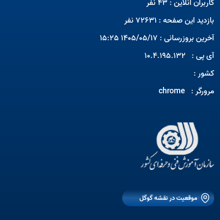
کاربران آنلاین : 43 نفر
بازدید این صفحه : 72631 نفر
آخرین بروزرسانی : 1405/05/17 15:25
آی پی :
10.4.195.132
کشور :
مرورگر :
chrome
Open s
Open s
موقعیت در نقشه گوگل